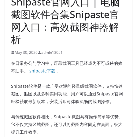
Snipaste官网入口 | 电脑
截图软件合集Snipaste官
网入口：高效截图神器解
析
May 30, 2026
admin13051
在日常办公与学习中，屏幕截图工具已经成为不可或缺的效
率助手。
snipaste下载
。
Snipaste软件是一款广受欢迎的轻量级截图软件，支持快速
截图、贴图以及多种实用功能。用户可以通过Snipaste官网
轻松获取最新版本，安装后即可体验流畅的截图操作。
与传统截图软件相比，Snipaste截图具有操作简单等优势。
它不仅支持区域截图，还可以将截图内容固定在桌面，极大
提升工作效率。