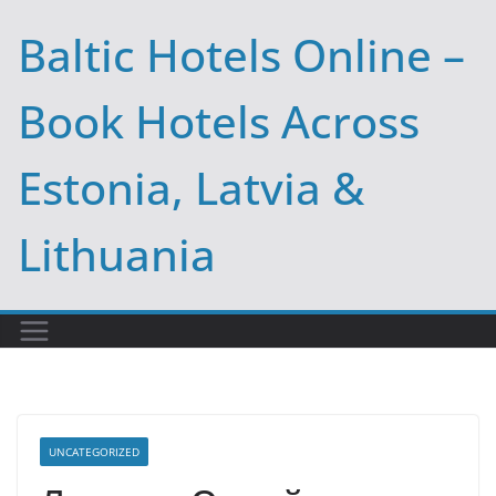
Skip
Baltic Hotels Online –
to
content
Book Hotels Across
Estonia, Latvia &
Lithuania
UNCATEGORIZED