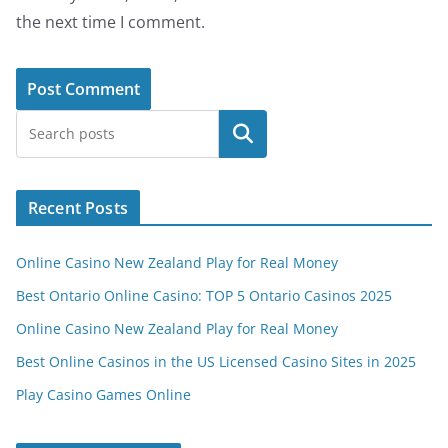
the next time I comment.
Search
Recent Posts
Online Casino New Zealand Play for Real Money
Best Ontario Online Casino: TOP 5 Ontario Casinos 2025
Online Casino New Zealand Play for Real Money
Best Online Casinos in the US Licensed Casino Sites in 2025
Play Casino Games Online