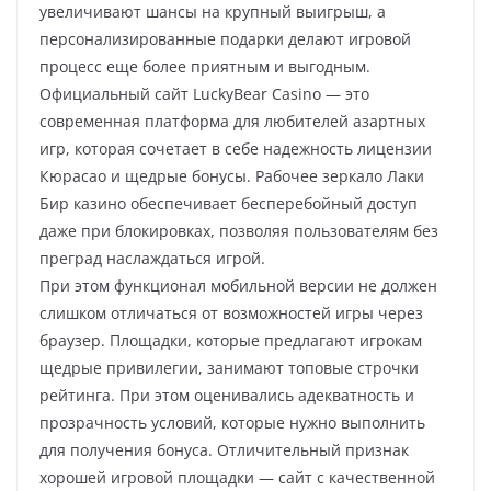
увеличивают шансы на крупный выигрыш, а
персонализированные подарки делают игровой
процесс еще более приятным и выгодным.
Официальный сайт LuckyBear Casino — это
современная платформа для любителей азартных
игр, которая сочетает в себе надежность лицензии
Кюрасао и щедрые бонусы. Рабочее зеркало Лаки
Бир казино обеспечивает бесперебойный доступ
даже при блокировках, позволяя пользователям без
преград наслаждаться игрой.
При этом функционал мобильной версии не должен
слишком отличаться от возможностей игры через
браузер. Площадки, которые предлагают игрокам
щедрые привилегии, занимают топовые строчки
рейтинга. При этом оценивались адекватность и
прозрачность условий, которые нужно выполнить
для получения бонуса. Отличительный признак
хорошей игровой площадки — сайт с качественной