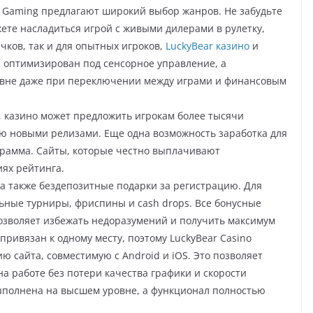
a Gaming предлагают широкий выбор жанров. Не забудьте
ожете насладиться игрой с живыми дилерами в рулетку,
ичков, так и для опытных игроков,
LuckyBear казино
и
 оптимизирован под сенсорное управление, а
ровне даже при переключении между играми и финансовым
, казино может предложить игрокам более тысячи
ю новыми релизами. Еще одна возможность заработка для
рамма. Сайты, которые честно выплачивают
иях рейтинга.
 а также бездепозитные подарки за регистрацию. Для
ные турниры, фриспины и cash drops. Все бонусные
озволяет избежать недоразумений и получить максимум
привязан к одному месту, поэтому LuckyBear Casino
 сайта, совместимую с Android и iOS. Это позволяет
на работе без потери качества графики и скорости
ыполнена на высшем уровне, а функционал полностью