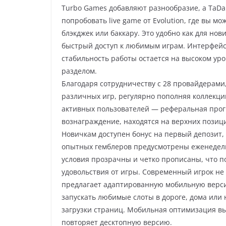
Turbo Games добавляют разнообразие, а TaD
попробовать live game от Evolution, где вы м
блэкджек или баккару. Это удобно как для нов
быстрый доступ к любимым играм. Интерфейс
стабильность работы остается на высоком у
разделом.
Благодаря сотрудничеству с 28 провайдерами
различных игр, регулярно пополняя коллекци
активных пользователей — реферальная прог
вознаграждение, находятся на верхних позиц
Новичкам доступен бонус на первый депозит,
опытных гемблеров предусмотрены еженедель
условия прозрачны и четко прописаны, что п
удовольствия от игры. Современный игрок не 
предлагает адаптированную мобильную версию
запускать любимые слоты в дороге, дома или 
загрузки страниц. Мобильная оптимизация в
повторяет десктопную версию.