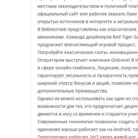
местным законодательством и политикой пла
официальный сайт или рабочее зеркало Лаки 
открытых источников в интернете и актуальн
В библиотеке представлены как классические
механиками. Команда дизайнеров Red Tiger G
предлагают впечатляющий игровой процесс, 
Попробуйте классические слоты, инновацион
Оператором выступает компания Globonet B.
в сфере онлайн-гемблинга. Лицензия, получен
гарантирует легальность и прозрачность про
широкий спектр бонусов и акций, позволяя н
дополнительные преимущества.
Однако их можно использовать как один из с
возможности для тех, кто предпочитает децен
движется в ногу со временем и старается уч
Современные технологии позволили создать 
одинаково хорошо работает как на Android, так
Техподдержка работает 24/7 через живой чат, 