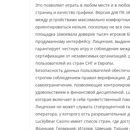
Это позволяет играть в любом месте и в любо
страниц и качество графики. Версия для ПК о
между устройствами максимально комфортны
ориентироваться нельзя, поскольку не все о
площадка завоевала доверие тысяч игроков б
продуманному интерфейсу. Лицензия, выданна
гарантирует честную игру и соблюдение межд
сертификации от независимых организаций, р
пользователей из стран СНГ и Европы.
Безопасность данных пользователей обеспеч
строгим соблюдением правил верификации. 
самоограничения, позволяющие контролирова
удовольствием и финансовой дисциплиной. Lu
которая включает в себя приветственный пак
Лицензия не может служить стопроцентной га
оператора, у которого есть разрешительные 
LuckyBear Casino имеет список стран, где дос
Франция, Германия, Италия, Швеция, Турция и