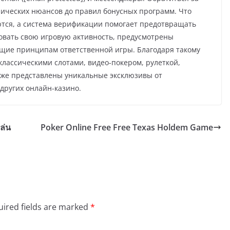
ических нюансов до правил бонусных программ. Что
ются, а система верификации помогает предотвращать
ровать свою игровую активность, предусмотрены
щие принципам ответственной игры. Благодаря такому
классическими слотами, видео-покером, рулеткой,
кже представлены уникальные эксклюзивы от
других онлайн-казино.
ล่น
Poker Online Free Free Texas Holdem Game
ired fields are marked
*