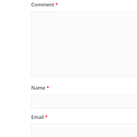
Comment
*
Name
*
Email
*