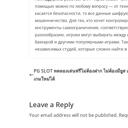
помощью можно по любому вопросу — от техн
касается безопасности, то все данные шифру
мошенничество. Для тех, кто хочет контроли
инструменты самоограничения, соответствую
разнообразию, игроки могут выбирать между 
баккарой и другими популярными играми. Та
независимых студий, которые сложно найти в 
PG SLOT ทดลองเล่นฟรีไม่ต้องฝาก ไม่ต้องมียูส เ
เกมใหม่ได้
Leave a Reply
Your email address will not be published.
Requ